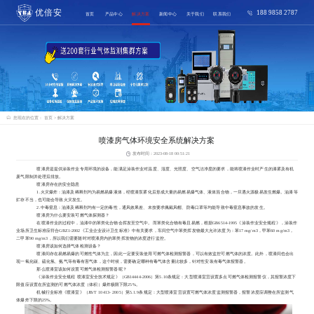
优倍安
188 9858 2787
首页
产品中心
新闻中心
关于我们
联系我们
您现在的位置：
首页
>
解决方案
喷漆房气体环境安全系统解决方案
发布时间：
2023-08-18 00:51:21
喷漆房是提供涂装作业专用环境的设备，能满足涂装作业对温度、湿度、光照度、空气洁净度的要求，能将喷漆作业时产生的漆雾及有机
废气限制并处理后排放。
喷漆房存在的安全隐患
1.火灾爆炸：油漆及稀释剂均为易燃易爆液体，经喷漆泵雾化后形成大量的易燃易爆气体、液体混合物，一旦遇火源极易发生燃爆。油漆等
贮存不当，也可能会导致火灾发生。
2.中毒窒息：油漆及稀释剂均有一定的毒性，通风效果差、未按要求佩戴风帽、防毒口罩等均能导致中毒窒息事故的发生。
喷漆房为什么要安装可燃气体探测器？
在喷漆作业的过程中，油漆中的苯类化合物会挥发至空气中。而苯类化合物有毒且易燃，根据GB6514-1995《涂装作业安全规程》，涂装作
业场所卫生标准应符合GBZ1-2002《工业企业设计卫生标准》中有关要求，车间空气中苯类挥发物最大允许浓度为：苯17 mg/m3，甲苯60 mg/m3，
二甲苯90 mg/m3，所以我们需要随时对喷漆房内的苯类挥发物的浓度进行监控。
喷漆房该如何选择气体检测设备？
喷漆间存在易燃易爆的可燃性气体为主，因此一定要安装使用可燃气体检测报警器，可以有效监控可燃气体的浓度。此外，喷漆间也会出
现一氧化碳、硫化氢、氨气等有毒有害气体，这个时候，需要确定哪种有毒气体含量比较多，针对性安装有毒气体报警器。
那么喷漆室该如何设置可燃气体检测报警器呢？
《涂装作业安全规程 喷漆室安全技术规定》（GB14444-2006）第5.10条规定：大型喷漆室宜设置多点可燃气体检测报警仪，其报警浓度下
限值应设置在所监测的可燃气体浓度（体积）爆炸极限下限25%。
机械行业标准《喷漆室》（JB/T 10413- 2005）第5.1.9条规定：大型喷漆室宜设置可燃气体浓度监测报警器，报警浓度应调整在所监测气
体爆炸下限的25%。