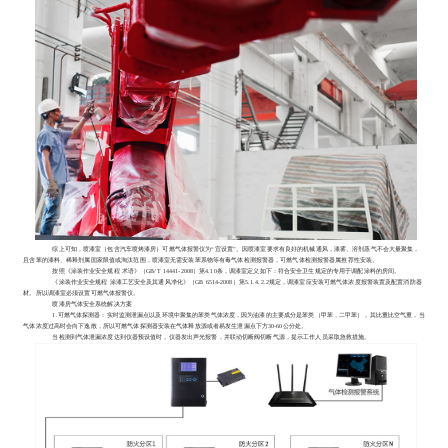
综上可知，喷漆室（包含汽车喷烤漆房）可燃气体报警仪为“宜设置”。因喷漆室要求有良好的机械通风，漆雾、溶剂蒸气不会大量聚集，
且含苯的漆料、稀释剂属国家限值或淘汰范围，喷漆室无需安装苯系物等有毒气体检测报警器，可燃气体检测报警器属推荐性安装。
按照《涂装作业安全规程 术语》（GB/T 14441-2008）第4.10条，调漆室定义如下：符合安全卫生规定的专用于调配涂料的房间。
《涂装作业安全规程 涂漆工艺安全及其通风净化》（GB 6514-2008）第5.1.4.2.2规定，调漆室应安装可燃气体浓度报警装置及配置消防器
材。所以调漆室必须设置可燃气体报警仪。
喷漆房气体安全系统解决方案
1.可燃气体探测器：实时监测泄漏点以及环境中聚集的苯类气体浓度，因为油漆的主要成分是苯类（甲苯，二甲苯），其比重比空气重，当
气体浓度过高时会向下逸散，所以可燃气体探测器安装在气体释放源或者易发生泄漏点下方30-60公分处。
当检测到气体泄漏浓度达到仪器预设值时，仪器发出声光报警，并联动切断阀切断气源，提示工作人员采取急救措施。